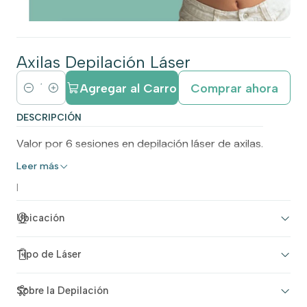
Axilas Depilación Láser
Agregar al Carro
Comprar ahora
C
a
DESCRIPCIÓN
n
Valor por 6 sesiones en depilación láser de axilas.
t
Leer más
i
d
|
a
Ubicación
d
Tipo de Láser
Sobre la Depilación