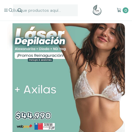
Inicio
Depilación Láser
Zonas Individuales
Axilas Depilación Láser
0