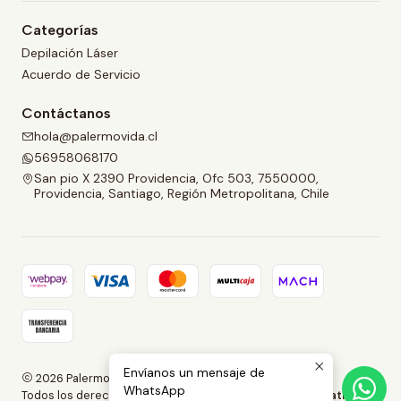
Categorías
Depilación Láser
Acuerdo de Servicio
Contáctanos
hola@palermovida.cl
56958068170
San pio X 2390 Providencia, Ofc 503, 7550000,
Providencia, Santiago, Región Metropolitana, Chile
Envíanos un mensaje de
2026 Palermo Vida.
WhatsApp
Todos los derechos reservados. Marketeada por
Adversatil.com