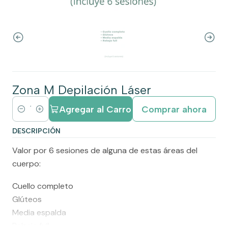
Zona M Depilación Láser
Agregar al Carro
Comprar ahora
C
a
DESCRIPCIÓN
n
Valor por 6 sesiones de alguna de estas áreas del
t
cuerpo:
i
d
Cuello completo
a
Glúteos
d
Media espalda
Rebaje full