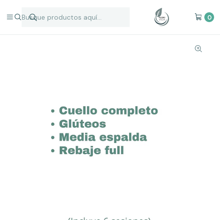
Inicio
Depilación Láser
Zonas Individuales
Zona M Depilación Láser
0