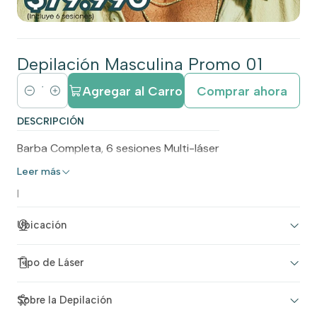
Depilación Masculina Promo 01
Agregar al Carro
Comprar ahora
C
a
DESCRIPCIÓN
n
Barba Completa, 6 sesiones Multi-láser
t
Leer más
i
d
|
a
Ubicación
d
Tipo de Láser
Sobre la Depilación