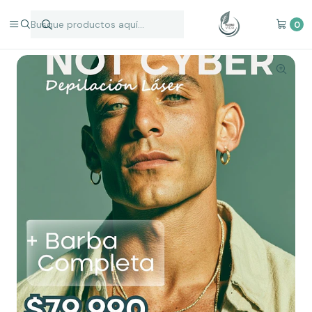
Inicio
Depilación Láser
Hombres
Depilación Masculina Promo 01
0