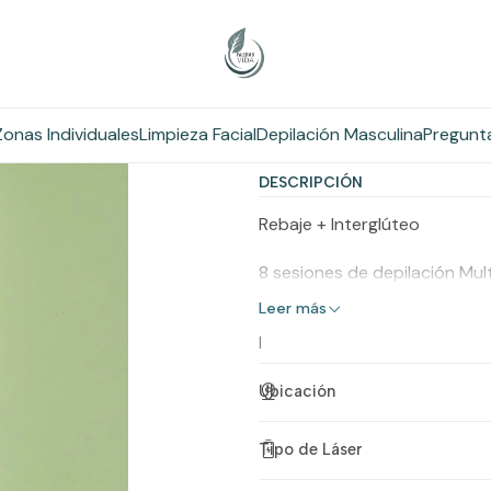
Inicio
Depilación Láser
Hombres
Depilación Masculina Promo 0
Depilación Ma
Zonas Individuales
Limpieza Facial
Depilación Masculina
Pregunt
Agregar
C
a
DESCRIPCIÓN
n
Rebaje + Interglúteo
t
i
8 sesiones de depilación Mult
d
Leer más
a
|
d
Ubicación
Tipo de Láser