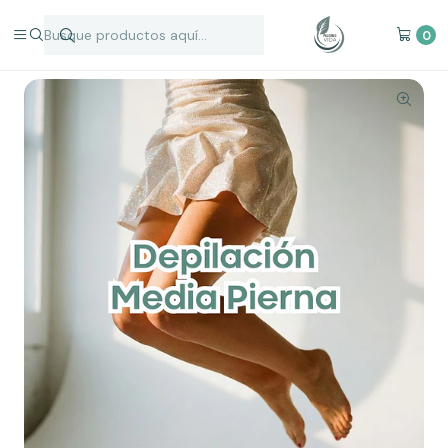
Inicio
Depilación Láser
Zonas Individuales
Media Pierna Depilación Láser
0