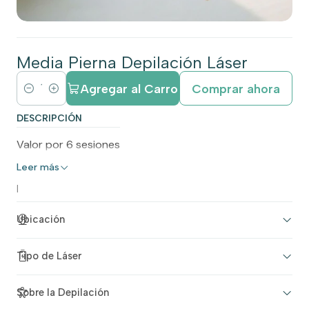
Media Pierna Depilación Láser
Agregar al Carro
Comprar ahora
C
a
DESCRIPCIÓN
n
Valor por 6 sesiones
t
Leer más
i
d
|
a
Ubicación
d
Tipo de Láser
Sobre la Depilación