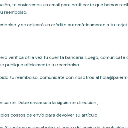
ción, te enviaremos un email para notificarte que hemos reci
tu reembolso.
mbolso y se aplicará un crédito automáticamente a tu tarjet
ero verifica otra vez tu cuenta bancaria. Luego, comunícate 
e publique oficialmente tu reembolso.
ibido tu reembolso, comunícate con nosotros al hola@palermo
icante. Debe enviarse a la siguiente dirección , .
ios costos de envío para devolver su artículo.
. Si recibes un reembolso, el costo del envío de devolución 