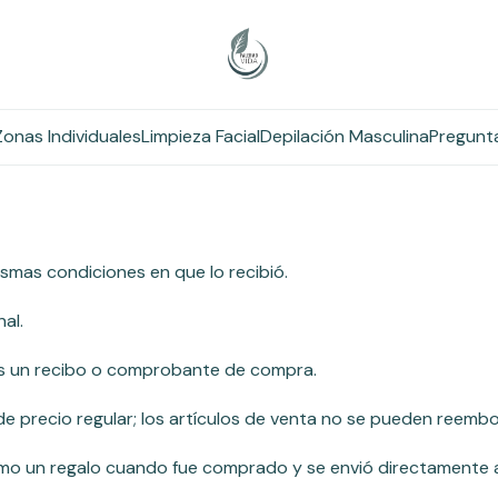
Inicio
Política de reembolso
Zonas Individuales
Limpieza Facial
Depilación Masculina
Pregunt
s primeros 30 días de tu compra. Si han transcurrido 30 día
mismas condiciones en que lo recibió.
nal.
os un recibo o comprobante de compra.
e precio regular; los artículos de venta no se pueden reembo
mo un regalo cuando fue comprado y se envió directamente a ti