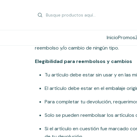
¡Gracias por comprar en Palermo Vida!
Inicio
Promos
Ofrecemos reembolso y/o cambio dentro de lo
reembolso y/o cambio de ningún tipo.
Elegibilidad para reembolsos y cambios
Tu artículo debe estar sin usar y en las 
El artículo debe estar en el embalaje origi
Para completar tu devolución, requerim
Solo se pueden reembolsar los artículos d
Si el artículo en cuestión fue marcado co
de tu devolución.