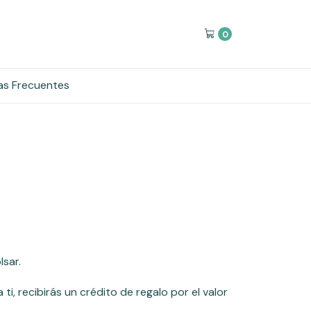
0
as Frecuentes
s desde tu compra, no se te ofrecerá un
lsar.
, recibirás un crédito de regalo por el valor