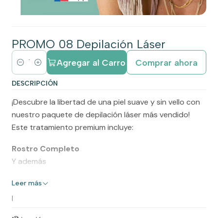
PROMO 08 Depilación Láser
Agregar al Carro
Comprar ahora
C
a
DESCRIPCIÓN
n
¡Descubre la libertad de una piel suave y sin vello con
t
nuestro paquete de depilación láser más vendido!
i
Este tratamiento premium incluye:
d
a
Rostro Completo
d
Y además
¡Incluye 6 sesiones!
Leer más
|